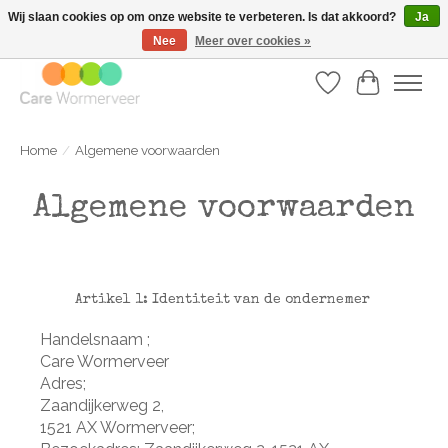
Wij slaan cookies op om onze website te verbeteren. Is dat akkoord?
Ja
Nee
Meer over cookies »
Tel: 075 617 10 37 | Email:
info@carewormerveer.nl
Verlanglijst
Winkelwa
Home
/
Algemene voorwaarden
Algemene voorwaarden
Artikel 1: Identiteit van de ondernemer
Handelsnaam ;
Care Wormerveer
Adres;
Zaandijkerweg 2,
1521 AX Wormerveer;