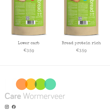
Lower carb
Bread protein rich
€3,59
€3,59