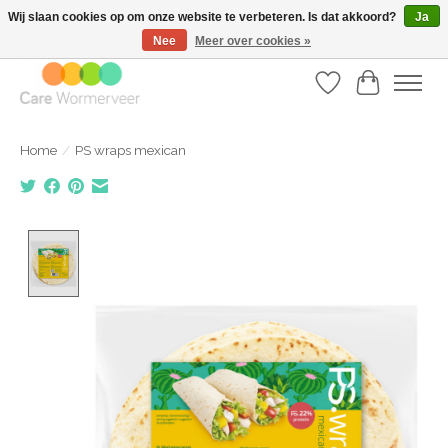
Wij slaan cookies op om onze website te verbeteren. Is dat akkoord?
Ja
Nee
Meer over cookies »
Tel: 075 617 10 37 | Email:
info@carewormerveer.nl
Verlanglijst
Winkelwa
Home
/
PS wraps mexican
Product image slideshow Items