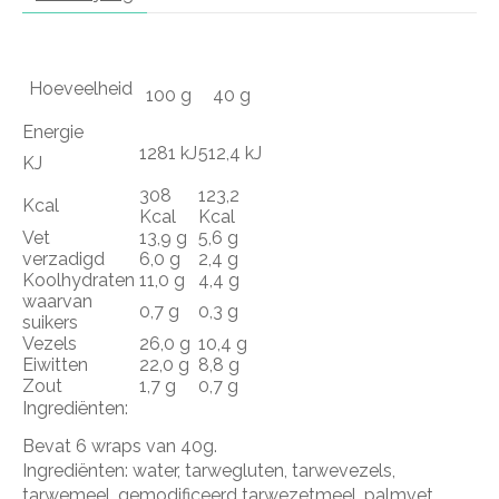
Hoeveelheid
100 g
40 g
Energie
1281 kJ
512,4 kJ
KJ
308
123,2
Kcal
Kcal
Kcal
Vet
13,9 g
5,6 g
verzadigd
6,0 g
2,4 g
Koolhydraten
11,0 g
4,4 g
waarvan
0,7 g
0,3 g
suikers
Vezels
26,0 g
10,4 g
Eiwitten
22,0 g
8,8 g
Zout
1,7 g
0,7 g
Ingrediënten:
Bevat 6 wraps van 40g.
Ingrediënten: water, tarwegluten, tarwevezels,
tarwemeel, gemodificeerd tarwezetmeel, palmvet,