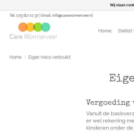
Wij slaan coo
Tel: 075 617 10 37 | Email:
info@carewormerveer.nl
Home
Dietist
Home
/
Eigen risico verbruikt
Eige
Vergoeding 
Vanuit de basisverz
er wel rekening me
kinderen onder de 1