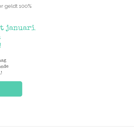
or geldt 100%
ot januari
n
!