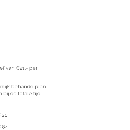
ef van €21,- per
onlijk behandelplan
ij de totale tijd
 21
 84