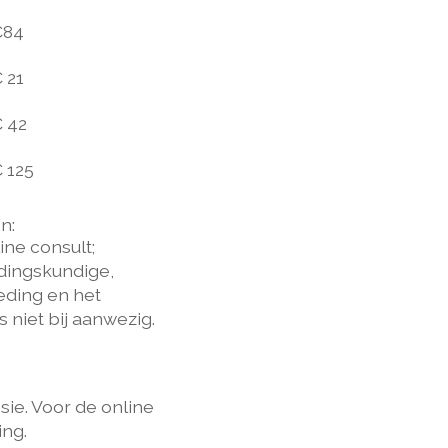
€84
 21
 42
 125
n:
line consult;
edingskundige,
eding en het
 niet bij aanwezig.
sie. Voor de online
ing.