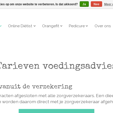
kies op om onze website te verbeteren. Is dat akkoord?
Ja
Nee
Meer 
Online Diëtist
Orangefit
Pedicure
Over ons
Tarieven voedingsadvie
vanuit de verzekering
tracten afgesloten met alle zorgverzekeraars. Een die
n worden daarom direct met je zorgverzekeraar afgeh