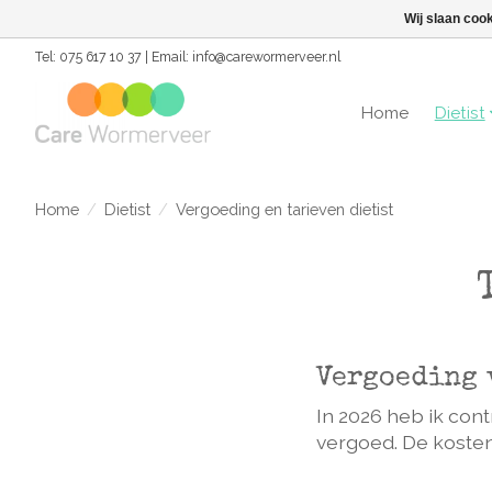
Wij slaan coo
Tel: 075 617 10 37 | Email:
info@carewormerveer.nl
Home
Dietist
Home
/
Dietist
/
Vergoeding en tarieven dietist
Vergoeding 
In 2026 heb ik con
vergoed. De koste