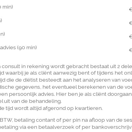
 min)
)
€
in)
€
advies (90 min)
€
n consult in rekening wordt gebracht bestaat uit 2 dele
ijd waarbij je als cliënt aanwezig bent of tijdens het on
 tijd die de diëtist besteedt aan het analyseren van vo
dische gegevens, het eventueel berekenen van de vo
n persoonlijk advies. Hier ben je als cliënt doorgaans
l uit van de behandeling.
e tijd wordt altijd afgerond op kwartieren.
l. BTW, betaling contant of per pin na afloop van de ses
taling via een betaalverzoek of per bankoverschrijv