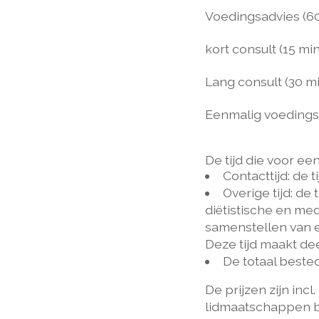
Voedingsadvies (60
kort consult (15 min
Lang consult (30 m
Eenmalig voedings
De tijd die voor ee
Contacttijd: de t
Overige tijd: de
diëtistische en me
samenstellen van ee
Deze tijd maakt dee
De totaal bested
De prijzen zijn inc
lidmaatschappen be